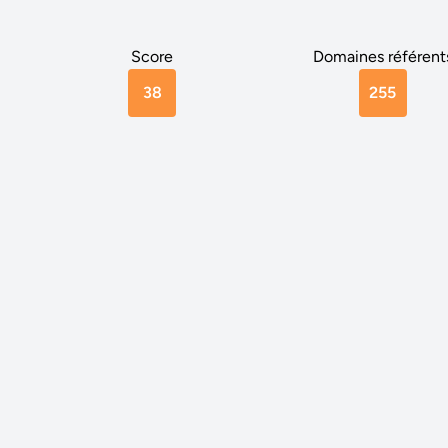
Score
Domaines référent
38
255