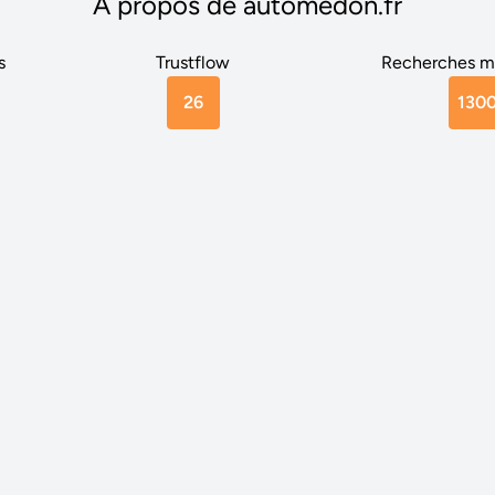
A propos de automedon.fr
s
Trustflow
Recherches m
26
130